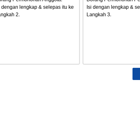
i dengan lengkap & selepas itu ke
Isi dengan lengkap & se
ngkah 2.
Langkah 3.