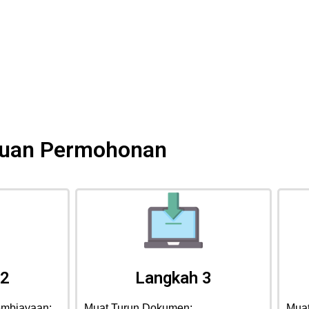
uan Permohonan
 2
Langkah 3
mbiayaan:
Muat Turun Dokumen:
Mua