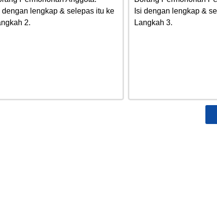
i dengan lengkap & selepas itu ke
Isi dengan lengkap & se
ngkah 2.
Langkah 3.