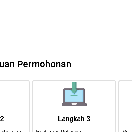
uan Permohonan
 2
Langkah 3
mbiayaan:
Muat Turun Dokumen:
Mua